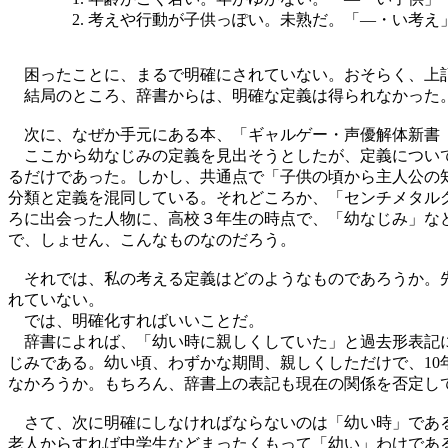
考えや行動が子供っぽい。未熟だ。「―・い考え
困ったことに、まるで明確にされていない。おそらく、上記
結局のところ、辞書からは、明確な定義は得られなかった
次に、なぜか手元にある本、「ギャルゲー・声優解体新書 
ここから幼なじみの定義を見出そうとしたが、定義について
るだけであった。しかし、共通点で「子供の頃から主人公の
分類と定義を混同している。それどころか、「センチメタル
ろに出会った人物に、高校３年生の時点で、「幼なじみ」な
で、しょせん、こんなものなのだろう。
それでは、私の考える定義はどのようなものであろうか。先
れていない。
では、明確化すればいいことだ。
辞書によれば、「幼い時に親しくしていた」と過去形表記に
じみである。幼い頃、わずかな期間、親しくしただけで、1
なかろうか。もちろん、辞書上の表記も現在の関係を否定し
さて、次に明確にしなければならないのは「幼い時」である
老人からすれば中学生などまったくもって「幼い」わけであ