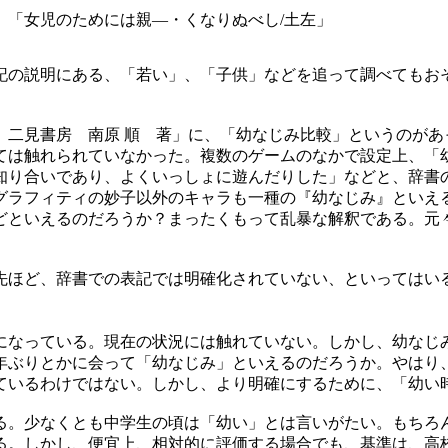
」「女児のためには親―・くなりぬべし/土左」
の説明にある、「若い」、「子供」などを追って調べてもお
。
二見書房 南原 順 著」に、「幼なじみ比較」というのがあ
は触れられていなかった。複数のゲームのなかで設定上、「
知り合いであり、よくいっしょに遊んだりした」などと、辞書
グラフィティの妙子以外のキャラも一種の『幼なじみ』といえ
どといえるのだろうか？まったくもって乱暴な解釈である。元
ほど、辞書での表記では明確化されていない、といってはい
なっている。現在の状況には触れていない。しかし、幼なじ
0年ぶりとかに会って「幼なじみ」といえるのだろうか。やはり
ているわけではない。しかし、より明確にするために、「幼い
。少なくとも中学生の頃は「幼い」とは言いがたい。もちろん
る。しかし、便宜上、相対的に評価する場合でも、基準は、高校