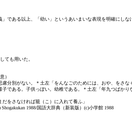
」である以上、「幼い」というあいまいな表現を明確にしな
しても用いた。
意）
思慮分別がない。＊土左「をんなごのためには、おや、をさな
様子である。子供っぽい。幼稚である。＊土左「年九つばかり
まだをさなければ籠（こ）に入れて養ふ」
edition) (c) Shogakukan 1988/国語大辞典（新装版）(c)小学館 1988
〕