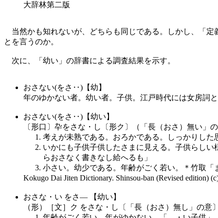
大辞林第二版
当然かも知れないが、どちらも同じである。しかし、「定義
とを言うのか。
次に、「幼い」の辞書による調査結果を示す。
おさない(をさ‥)【幼】
年のゆかない者。幼い者。子供。江戸時代には女房詞と
おさない(をさ‥)【幼い】
〔形口〕卆をさな・し〔形ク〕（「長（おさ）無い」の
考えが未熟である。おろかである。しっかりした
いかにも子供子供したさまに見える。子供らしい
らおさなく書きなし給へるも」
小さい。幼少である。年齢がごく若い。＊竹取「
Kokugo Dai Jiten Dictionary. Shinsou-ban (Revised 
おさな・い をさ― 【幼い】
（形）［文］ク をさな・し〔「長（おさ）無し」の意
年齢がごく若い。年がゆかない。「―・い子供」