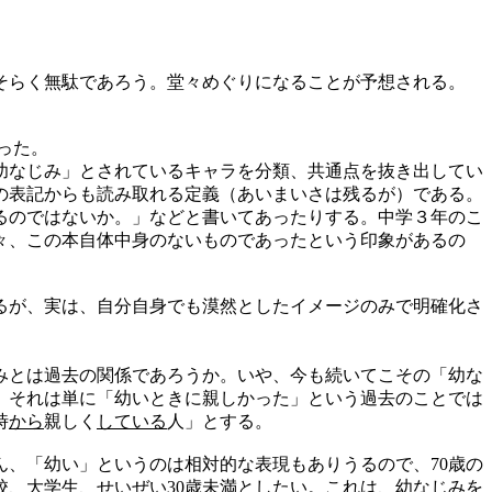
そらく無駄であろう。堂々めぐりになることが予想される。
った。
幼なじみ」とされているキャラを分類、共通点を抜き出してい
の表記からも読み取れる定義（あいまいさは残るが）である。
るのではないか。」などと書いてあったりする。中学３年のこ
々、この本自体中身のないものであったという印象があるの
るが、実は、自分自身でも漠然としたイメージのみで明確化さ
みとは過去の関係であろうか。いや、今も続いてこその「幼な
、それは単に「幼いときに親しかった」という過去のことでは
時
から
親しく
している
人」とする。
、「幼い」というのは相対的な表現もありうるので、70歳の
、大学生、せいぜい30歳未満としたい。これは、幼なじみを