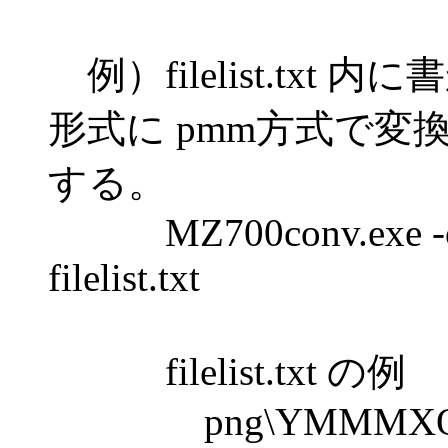
例）filelist.txt
形式に pmm方式で変
する。
MZ700conv.exe -o m
filelist.txt
filelist.txt の例
png\YMMMXOP_0