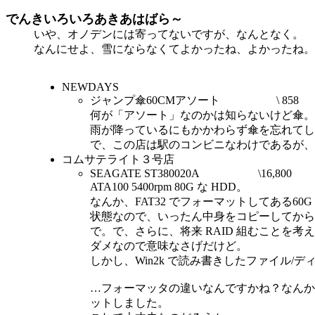
でんきいろいろあきあはばら～
いや、オノデンには寄ってないですが、なんとなく。
なんにせよ、雪にならなくてよかったね、よかったね。
NEWDAYS
ジャンプ傘60CMアソート \ 858
何が「アソート」なのかは知らないけど傘。
雨が降っているにもかかわらず傘を忘れてし
で、この店は駅のコンビニなわけであるが、
コムサテライト３号店
SEAGATE ST380020A \16,800
ATA100 5400rpm 80G な HDD。
なんか、FAT32 でフォーマットしてある60
状態なので、いったん中身をコピーしてから
で。で、さらに、将来 RAID 組むことを考えて
ダメなので意味なさげだけど。
しかし、Win2k で読み書きしたファイル/
…フォーマッタの違いなんですかね？なんかW
ットしました。