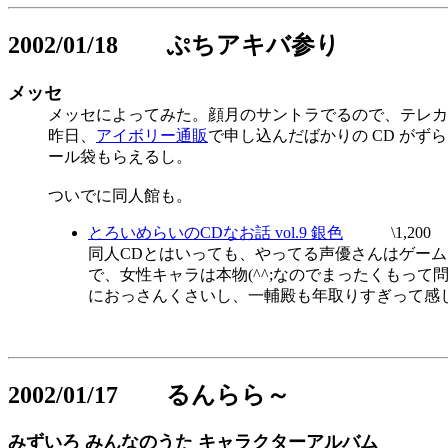
2002/01/18 ぷちアキバ参り
メッセ
メッセによってみた。顔月のサントラでるので、テレカ
昨日、
アイボリー通販
で申し込んだばかりの CD が
ール袋もらえるし。
ついでに同人館も。
とろいめらいのCDなお話 vol.9 銀色
\1,200
同人CDとはいっても、やってる声優さんはゲー
で、女性キャラは本物(^^;なのでまったくもっ
におっさんくさいし、一輔殿も年取りすぎって感
2002/01/17 るんらら～
みずいろ みんなのうた キャラクターアルバム