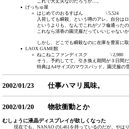
これで大丈夫なのだろうか…。
げっちゅ屋
はじめてのおるすばん \ 5,524
入荷しても瞬殺、という噂のアレ。自分はロ
というよりも、なんでこれがソフ倫通ったの
これなら清香の園児服だっていいじゃないか
しかし、どこでも瞬殺なのに在庫を豊富に取
LAOX GAME館
ねこねこファンディスク \ 2,980
そう、予約してて、引き換え期間が３日間だ
特典はA4サイズのマウスパッド。園児服の
2002/01/23 仕事ハマリ風味。
2002/01/20 物欲衝動とか
むしょうに液晶ディスプレイが欲しくなった
現在でも、NANAO のL461を持っているのだが、やはり