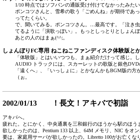
1/10 時点ではソフバンの通販受け付けてなかったみ
ポンコツさんと、雪希の歌う「ごめんね」が期待であっ
ってたくらい。
で、聞いてみる。ポンコツさん。…最高です。「泣き虫
てるように「演歌っぽい」。もっとしっとりとしょんぼ
あとの人のはまぁ(^^;。
しょんぼりFC専用 ねこねこファンディスク体験版と
「体験版」とはいいつつも、まぁ紹介だけって感じ。し
AUDIO トラックには、スカーレットの歌版と銀色D
「遠くへ」、「いっしょに」とかなんかもBGM版の方
（ぉ。
2002/01/13 ！長文！アキバで初詣
アキバへ。
疲れた。とにかく、中央通裏を三和銀行のほうから駅のほう
欲しかったのは、Pentium 133 以上、64M メモリ、NI
要は、家庭用サーバが欲しかったの。Libretto 100がお亡くなり