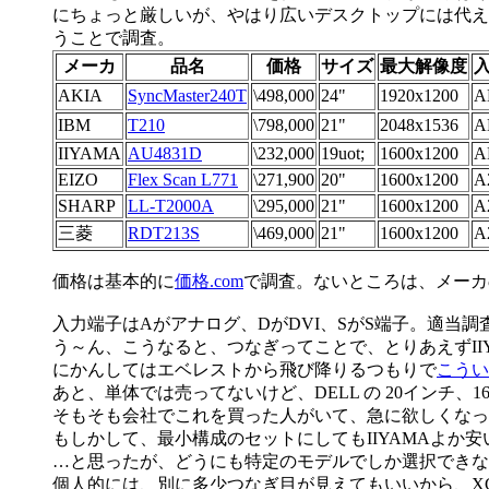
にちょっと厳しいが、やはり広いデスクトップには代えら
うことで調査。
メーカ
品名
価格
サイズ
最大解像度
AKIA
SyncMaster240T
\498,000
24"
1920x1200
A
IBM
T210
\798,000
21"
2048x1536
A
IIYAMA
AU4831D
\232,000
19uot;
1600x1200
A
EIZO
Flex Scan L771
\271,900
20"
1600x1200
A
SHARP
LL-T2000A
\295,000
21"
1600x1200
A
三菱
RDT213S
\469,000
21"
1600x1200
A
価格は基本的に
価格.com
で調査。ないところは、メーカ
入力端子はAがアナログ、DがDVI、SがS端子。適当
う～ん、こうなると、つなぎってことで、とりあえずII
にかんしてはエベレストから飛び降りるつもりで
こうい
あと、単体では売ってないけど、DELL の 20インチ、160
そもそも会社でこれを買った人がいて、急に欲しくなっ
もしかして、最小構成のセットにしてもIIYAMAよか
…と思ったが、どうにも特定のモデルでしか選択できない模
個人的には、別に多少つなぎ目が見えてもいいから、XGA 