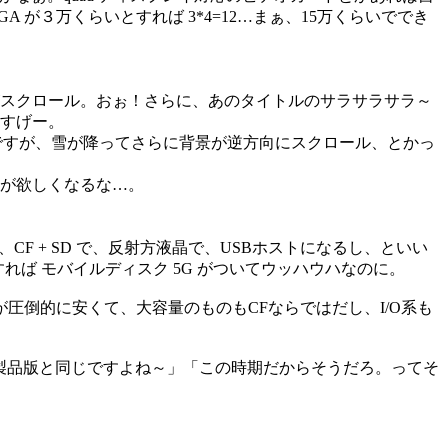
A が３万くらいとすれば 3*4=12…まぁ、15万くらいででき
スクロール。おぉ！さらに、あのタイトルのサラサラサラ～
すげー。
んですが、雪が降ってさらに背景が逆方向にスクロール、とかっ
が欲しくなるな…。
CF + SD で、反射方液晶で、USBホストになるし、といい
うすれば モバイルディスク 5G がついてウッハウハなのに。
圧倒的に安くて、大容量のものもCFならではだし、I/O系も
「製品版と同じですよね～」「この時期だからそうだろ。ってそ