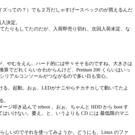
イズっての？）でも２万だしゃすげースペックのが買えるんだ
購入決定。
を前から狙ってたりもしてたのだが、入荷即売り切れ、次回入荷未定、な
ないのだが、やむをえん。ハード的には中々そそるのですね。大きさは
tel 換算でどれくらいかわからんけど、Pentium 200 くらいはいっ
もちろんシリアルコンソールがつながるので多い日も安心。
DD をつける。起動。おぉ、LEDがナニやらチカチカして動いてたよ
る。
き込んで reboot 。おぉ、ちゃんと HDD から boot す
なくてはいけない。萎え。と、いうよりも CD には 最低限のマニ
いるらしいのでそれを使ってみようか。どうにも、Linux のファ