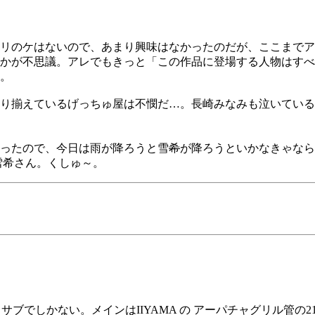
リのケはないので、あまり興味はなかったのだが、ここまでア
かが不思議。アレでもきっと「この作品に登場する人物はすべ
。
り揃えているげっちゅ屋は不憫だ…。長崎みなみも泣いている
ったので、今日は雨が降ろうと雪
希
が降ろうといかなきゃなら
雪希さん。くしゅ～。
サブでしかない。メインはIIYAMA の アーパチャグリル管の21イ