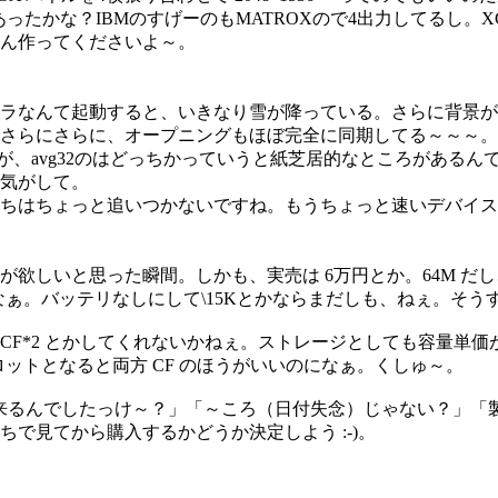
があったかな？IBMのすげーのもMATROXので4出力してるし。XG
ん作ってくださいよ～。
ラなんて起動すると、いきなり雪が降っている。さらに背景が
さらにさらに、オープニングもほぼ完全に同期してる～～～。
が、avg32のはどっちかっていうと紙芝居的なところがある
気がして。
ちはちょっと追いつかないですね。もうちょっと速いデバイス
欲しいと思った瞬間。しかも、実売は 6万円とか。64M だし、
し高いなぁ。バッテリなしにして\15Kとかならまだしも、ねぇ。そ
F*2 とかしてくれないかねぇ。ストレージとしても容量単価が
ロットとなると両方 CF のほうがいいのになぁ。くしゅ～。
ていつ来るんでしたっけ～？」「～ころ（日付失念）じゃない？」
で見てから購入するかどうか決定しよう :-)。