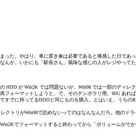
まった。やはり、車に置き傘は必要であると痛感した日であっ
なんか、いかにも「駅長さん」風味な感じの人がレジやってた
G の HDD が Win2K では問題ないが、Win98 では一部
再フォーマットしようと。で、そのテンポラリ用。60G あれ
すでに持ってるHDDと同じものを購入。とはいえ、うちのRAID カー
ディレクトリがWin98で読めないってのはなんなんだろ。他のド
in2Kでフォーマットすると終わってから「ボリュームがでか