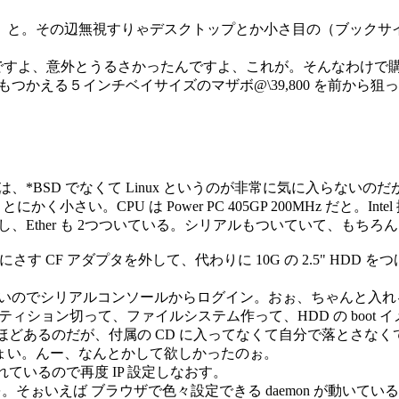
、と。その辺無視すりゃデスクトップとか小さ目の（ブックサ
。でもですよ、意外とうるさかったんですよ、これが。そんなわけで
、DIMM もつかえる５インチベイサイズのマザボ@\39,800 
。本当は、*BSD でなくて Linux というのが非常に気に入ら
く小さい。CPU は Power PC 405GP 200MHz だと。In
もつくし、Ether も 2つついている。シリアルもついていて、
にさす CF アダプタを外して、代わりに 10G の 2.5" H
いないのでシリアルコンソールからログイン。おぉ、ちゃんと入れ
ョン切って、ファイルシステム作って、HDD の boot イメージ叩
60M ほどあるのだが、付属の CD に入ってなくて自分で落とさ
 ちょい。んー、なんとかして欲しかったのぉ。
ているので再度 IP 設定しなおす。
を。そぉいえば ブラウザで色々設定できる daemon が動いて