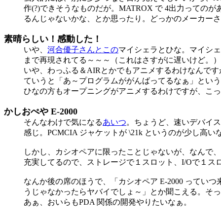
作(?)できそうなものだが。MATROX で 4出力っての
るんじゃないかな、とか思ったり。どっかのメーカーさ
素晴らしい！感動した！
いや、
河合優子さんとこの
マイシェラとひな。マイシェ
まで再現されてる～～～（これはさすがに遅いけど。）
いや、わっふる＆AIRとかでもアニメするわけなんです
ていうと「あ～プログラムががんばってるなぁ」という
ひなの方もオープニングがアニメするわけですが、こっ
かしおぺや E-2000
そんなわけで気になる
あいつ
。ちょうど、速いデバイスが
感じ。PCMCIA ジャケットが \21k というのが少
しかし、カシオペアに限ったことじゃないが、なんで、C
充実してるので、ストレージで１スロット、I/Oで１ス
なんか後の席のほうで、「カシオペア E-2000 っ
うじゃなかったらヤバイでしょ～」とか聞こえる。そっち
あぁ、おいらもPDA 関係の開発やりたいなぁ。