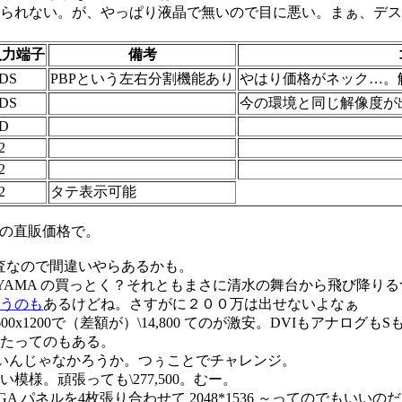
れない。が、やっぱり液晶で無いので目に悪い。まぁ、デスクト
入力端子
備考
DS
PBPという左右分割機能あり
やはり価格がネック…。
DS
今の環境と同じ解像度が
D
2
2
2
タテ表示可能
の直販価格で。
調査なので間違いやらあるかも。
YAMA の買っとく？それともまさに清水の舞台から飛び降りる
うのも
あるけどね。さすがに２００万は出せないよなぁ
0x1200で（差額が）\14,800 てのが激安。DVIもアナログも
たってのもある。
安いんじゃなかろうか。つぅことでチャレンジ。
様。頑張っても\277,500。むー。
パネルを4枚張り合わせて 2048*1536 ～ってのでもいいの