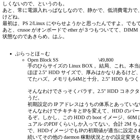
しくないので、というのも。
あと、常に電源入れっぱなしなので、静かで、低消費電力で
けどね。
最初は、PS 2/Linux にやらせようかと思ったんですよ
あと、crusoe がオンボードで ether が３つもついてて
状態なのであきらめ。はふ。
ぷらっとほ～む
Open Block SS \49,800
手のひらサイズの Linux BOX 。結局、これ
ほぼ 2.5" HDD サイズで、厚みはかなりあるけど、とにか
てたハズ。メモリも64Mと十分。2.5" HDD 
そんなわけでさっそくバラす。2.5" HDD コネクタ
うだ。
初期設定の IP アドレスはうちの体系とあって
そんなわけでチキチキとIPを変えて、HDD のパーティシ
るぞ。しかし、この HDD の boot イメージ、
ュアル のPDFくらいしか入ってない。合計 2M
で、HDDイメージでもIPの初期値が適当に設定され
続いてその他の daemon 稼動状況とかの設定変更