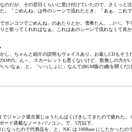
たいなのだが、その翌日くらいに受け付けていたので、さくっと
た。「ごめんね」は件のシーンで流れたとき、「あぁ、これで
でポンコツでごめんね」のあたりとか。雪希たん。…(^^;。
りと歌ってくれればなぁ。これはあのシーンで流れなくて良か
か
かし、ちゃんと紹介の説明もヴォイスあり。お返しCDもそう
VDのOPの。ん～、スカーレットも悪くないけど、歌無しの方
がいいなぁ、と。「いっしょに」なんて(BGM版の)曲を聞く
までジャンク屋古屋じゅうたんばくげきしてきたので疲れた。
C をオンボード搭載なノートパソコン。で、5万以下。
になったので代替品を、と。NIC は 100Base にしたかったので、